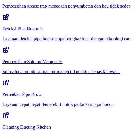
Pembersihan grease trap mencegah penyumbatan dan bau tidak sedap
Deteksi Pipa Bocor ✨
Layanan deteksi pipa bocor tanpa bongkar total dengan teknologi can
Pembersihan Saluran Mampet ✨
Solusi tepat untuk saluran air mampet dan kotor bebas khawatir.
Perbaikan Pipa Bocor
Layanan cepat, tepat dan efektif untuk perbaikan pipa bocor.
Cleaning Ducting Kitchen