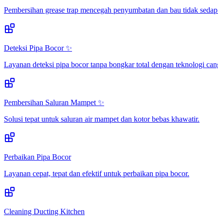
Pembersihan grease trap mencegah penyumbatan dan bau tidak sedap
Deteksi Pipa Bocor ✨
Layanan deteksi pipa bocor tanpa bongkar total dengan teknologi can
Pembersihan Saluran Mampet ✨
Solusi tepat untuk saluran air mampet dan kotor bebas khawatir.
Perbaikan Pipa Bocor
Layanan cepat, tepat dan efektif untuk perbaikan pipa bocor.
Cleaning Ducting Kitchen