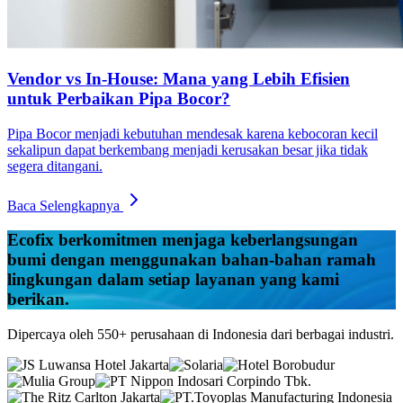
Vendor vs In-House: Mana yang Lebih Efisien
untuk Perbaikan Pipa Bocor?
Pipa Bocor menjadi kebutuhan mendesak karena kebocoran kecil
sekalipun dapat berkembang menjadi kerusakan besar jika tidak
segera ditangani.
Baca Selengkapnya
Ecofix
berkomitmen menjaga keberlangsungan
bumi dengan menggunakan bahan-bahan ramah
lingkungan dalam setiap layanan yang kami
berikan.
Dipercaya oleh 550+ perusahaan di Indonesia dari berbagai industri.