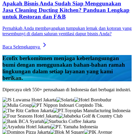
Apakah Bisnis Anda Sudah Siap Menggunakan
Jasa Cleaning Ducting Kitchen? Panduan Lengkap
untuk Restoran dan F&B
Pernahkah Anda membayangkan tumpukan lemak dan kotoran yang
tersembunyi di dalam saluran ventilasi dapur bisnis Anda?
Baca Selengkapnya
Ecofix
berkomitmen menjaga keberlangsungan
bumi dengan menggunakan bahan-bahan ramah
lingkungan dalam setiap layanan yang kami
berikan.
Dipercaya oleh 550+ perusahaan di Indonesia dari berbagai industri.