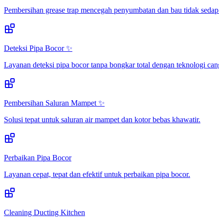
Pembersihan grease trap mencegah penyumbatan dan bau tidak sedap
Deteksi Pipa Bocor ✨
Layanan deteksi pipa bocor tanpa bongkar total dengan teknologi can
Pembersihan Saluran Mampet ✨
Solusi tepat untuk saluran air mampet dan kotor bebas khawatir.
Perbaikan Pipa Bocor
Layanan cepat, tepat dan efektif untuk perbaikan pipa bocor.
Cleaning Ducting Kitchen