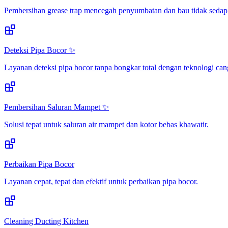
Pembersihan grease trap mencegah penyumbatan dan bau tidak sedap
Deteksi Pipa Bocor ✨
Layanan deteksi pipa bocor tanpa bongkar total dengan teknologi can
Pembersihan Saluran Mampet ✨
Solusi tepat untuk saluran air mampet dan kotor bebas khawatir.
Perbaikan Pipa Bocor
Layanan cepat, tepat dan efektif untuk perbaikan pipa bocor.
Cleaning Ducting Kitchen