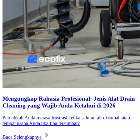
Mengungkap Rahasia Profesional: Jenis Alat Drain
Cleaning yang Wajib Anda Ketahui di 2026
Pernahkah Anda merasa frustrasi ketika saluran air di rumah atau
tempat usaha Anda tiba-tiba tersumbat?
Baca Selengkapnya