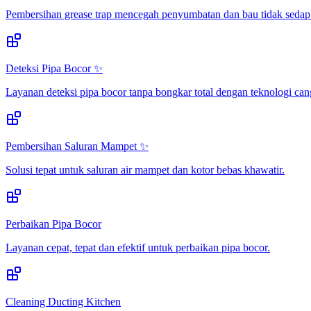
Pembersihan grease trap mencegah penyumbatan dan bau tidak sedap
Deteksi Pipa Bocor ✨
Layanan deteksi pipa bocor tanpa bongkar total dengan teknologi can
Pembersihan Saluran Mampet ✨
Solusi tepat untuk saluran air mampet dan kotor bebas khawatir.
Perbaikan Pipa Bocor
Layanan cepat, tepat dan efektif untuk perbaikan pipa bocor.
Cleaning Ducting Kitchen