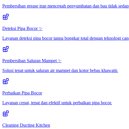
Pembersihan grease trap mencegah penyumbatan dan bau tidak sedap
Deteksi Pipa Bocor ✨
Layanan deteksi pipa bocor tanpa bongkar total dengan teknologi can
Pembersihan Saluran Mampet ✨
Solusi tepat untuk saluran air mampet dan kotor bebas khawatir.
Perbaikan Pipa Bocor
Layanan cepat, tepat dan efektif untuk perbaikan pipa bocor.
Cleaning Ducting Kitchen