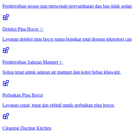
Pembersihan grease trap mencegah penyumbatan dan bau tidak sedap
Deteksi Pipa Bocor ✨
Layanan deteksi pipa bocor tanpa bongkar total dengan teknologi can
Pembersihan Saluran Mampet ✨
Solusi tepat untuk saluran air mampet dan kotor bebas khawatir.
Perbaikan Pipa Bocor
Layanan cepat, tepat dan efektif untuk perbaikan pipa bocor.
Cleaning Ducting Kitchen